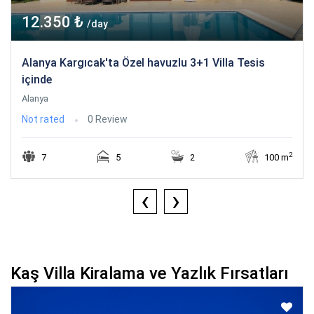
12.350 ₺
/day
Alanya Kargıcak'ta Özel havuzlu 3+1 Villa Tesis
içinde
Alanya
Not rated
0 Review
2
7
5
2
100 m
‹
›
Kaş Villa Kiralama ve Yazlık Fırsatları