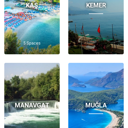
KAŞ
KEMER
5 Spaces
MANAVGAT
MUĞLA