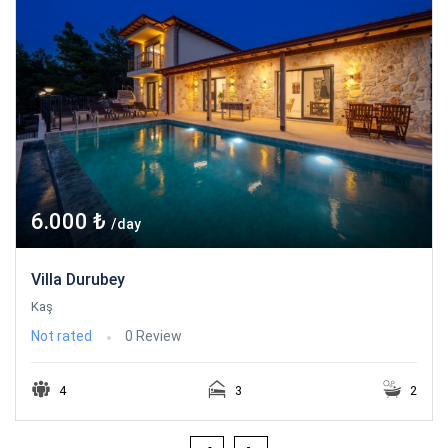
6.000 ₺
/day
Villa Durubey
Kaş
Not rated
0 Review
4
3
2