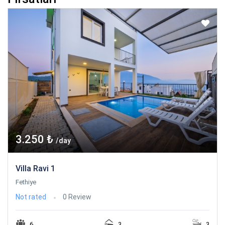
3.250 ₺
/day
Villa Ravi 1
Fethiye
Not rated
0 Review
6
3
3