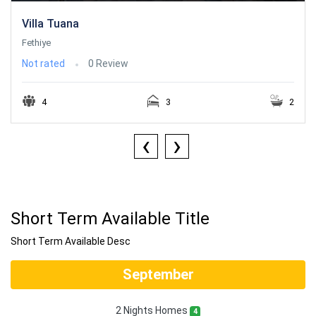
Villa Tuana
Fethiye
Not rated
0 Review
4
3
2
‹
›
Short Term Available Title
Short Term Available Desc
September
2 Nights Homes
4