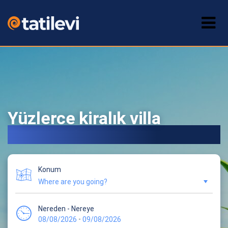
Yüzlerce kiralık villa
NET %20 İNDİRİMLE
Konum
Nereden - Nereye
-
08/08/2026
09/08/2026