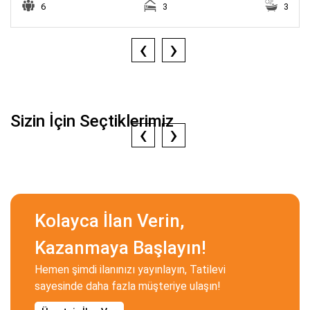
6
3
3
‹
›
Sizin İçin Seçtiklerimiz
‹
›
Kolayca İlan Verin,
Kazanmaya Başlayın!
Hemen şimdi ilanınızı yayınlayın, Tatilevi
sayesinde daha fazla müşteriye ulaşın!