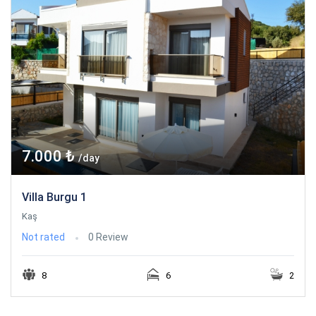
7.000 ₺
/day
Villa Burgu 1
Kaş
Not rated
0 Review
8
6
2