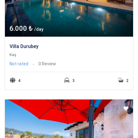
6.000 ₺
/day
Villa Durubey
Kaş
Not rated
0 Review
4
3
2