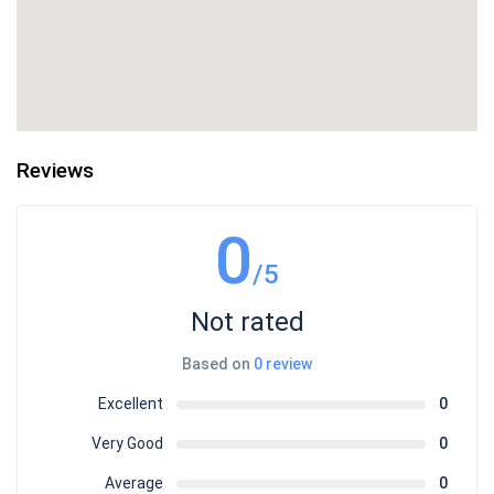
Reviews
0
/5
Not rated
Based on
0 review
Excellent
0
Very Good
0
Average
0