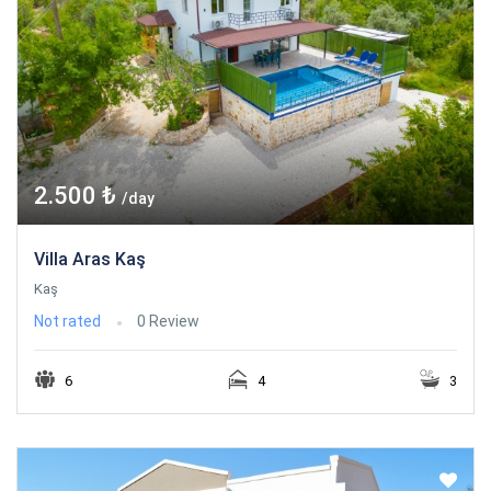
2.500 ₺
/day
Villa Aras Kaş
Kaş
Not rated
0 Review
6
4
3