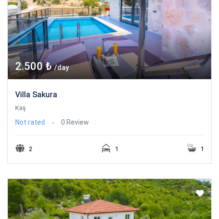
2.500 ₺
/day
Villa Sakura
Kaş
Not rated
0 Review
2
1
1