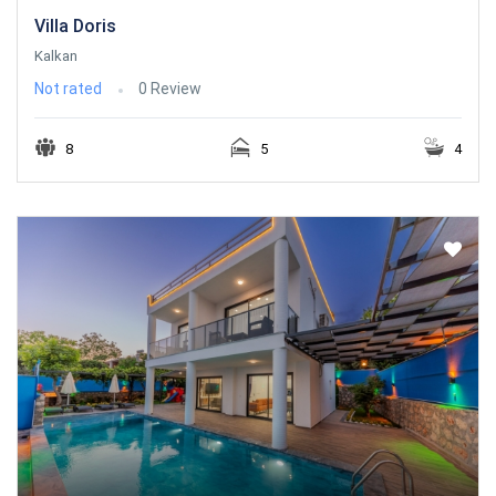
Villa Doris
Kalkan
Not rated
0 Review
8
5
4