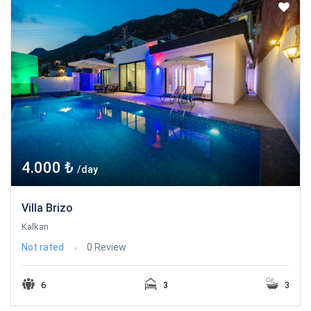
4.000 ₺
/day
Villa Brizo
Kalkan
Not rated
0 Review
6
3
3