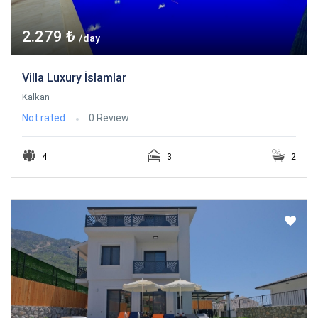
2.279 ₺
/day
Villa Luxury İslamlar
Kalkan
Not rated
0 Review
4
3
2