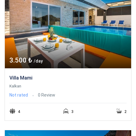
3.500 ₺
/day
Villa Mami
Kalkan
Not rated
0 Review
4
3
2