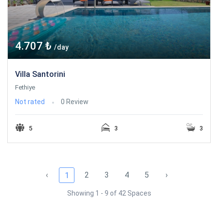
4.707 ₺
/day
Villa Santorini
Fethiye
Not rated
0 Review
5
3
3
‹
2
3
4
5
›
1
Showing 1 - 9 of 42 Spaces