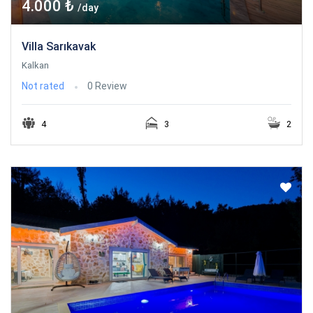
4.000 ₺
/day
Villa Sarıkavak
Kalkan
Not rated
0 Review
4
3
2