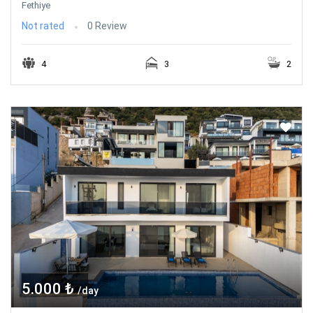
Fethiye
Not rated
0 Review
4
3
2
5.000 ₺
/day