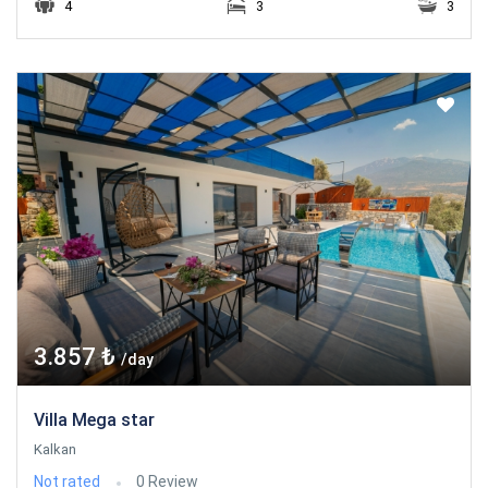
4
3
3
3.857 ₺
/day
Villa Mega star
Kalkan
Not rated
0 Review