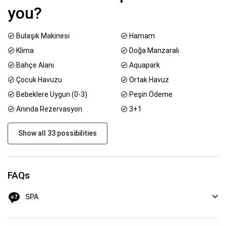
you?
Bulaşık Makinesi
Hamam
Klima
Doğa Manzaralı
Bahçe Alanı
Aquapark
Çocuk Havuzu
Ortak Havuz
Bebeklere Uygun (0-3)
Peşin Ödeme
Anında Rezervasyon
3+1
Show all 33 possibilities
FAQs
SPA
Ücretsiz Hamam Sauna imkanı, istenirse ücretli masajlar