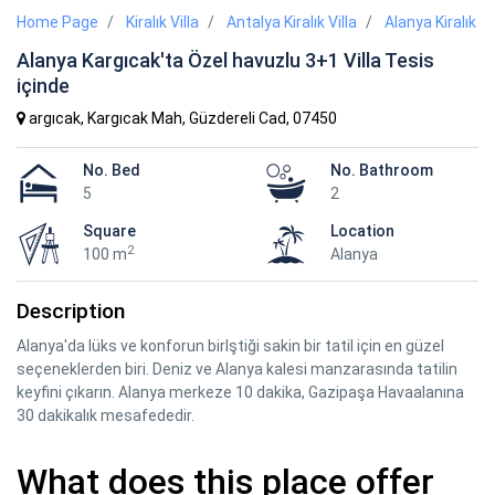
Home Page
Kiralık Villa
Antalya Kiralık Villa
Alanya Kiralık Vi
Alanya Kargıcak'ta Özel havuzlu 3+1 Villa Tesis
içinde
argıcak, Kargıcak Mah, Güzdereli Cad, 07450
No. Bed
No. Bathroom
5
2
Square
Location
2
100 m
Alanya
Description
Alanya'da lüks ve konforun birlştiği sakin bir tatil için en güzel
seçeneklerden biri. Deniz ve Alanya kalesi manzarasında tatilin
keyfini çıkarın. Alanya merkeze 10 dakika, Gazipaşa Havaalanına
30 dakikalık mesafededir.
What does this place offer