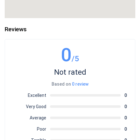
Reviews
0
/5
Not rated
Based on
0 review
Excellent
0
Very Good
0
Average
0
Poor
0