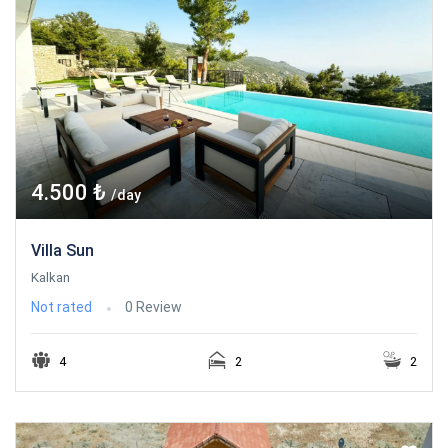
4.500 ₺
/day
Villa Sun
Kalkan
Not rated
0 Review
4
2
2