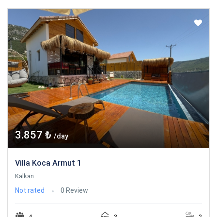
3.857 ₺
/day
Villa Koca Armut 1
Kalkan
Not rated
0 Review
4
3
2