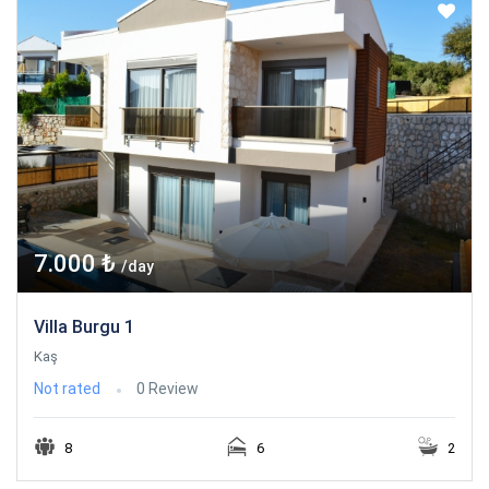
7.000 ₺
/day
Villa Burgu 1
Kaş
Not rated
0 Review
8
6
2