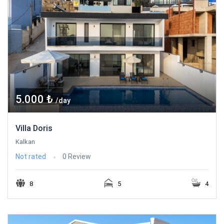
5.000 ₺
/day
Villa Doris
Kalkan
Not rated
0 Review
8
5
4