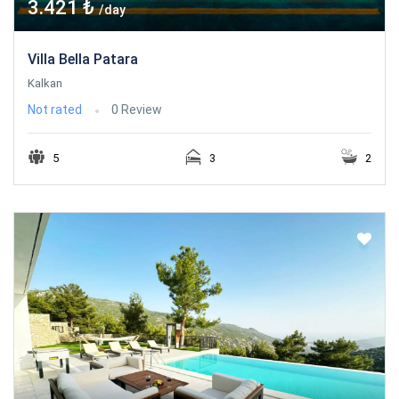
3.421 ₺
/day
Villa Bella Patara
Kalkan
Not rated
0 Review
5
3
2