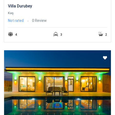
Villa Durubey
Kaş
Not rated
0 Review
4
3
2