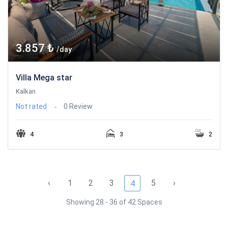
3.857 ₺
/day
Villa Mega star
Kalkan
Not rated
0 Review
4
3
2
‹
1
2
3
5
›
4
Showing 28 - 36 of 42 Spaces