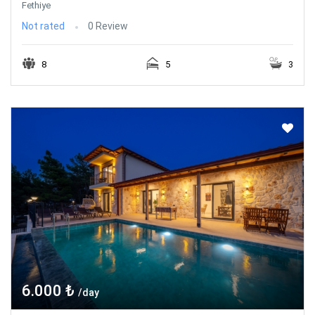
Fethiye
Not rated
0 Review
8
5
3
6.000 ₺
/day