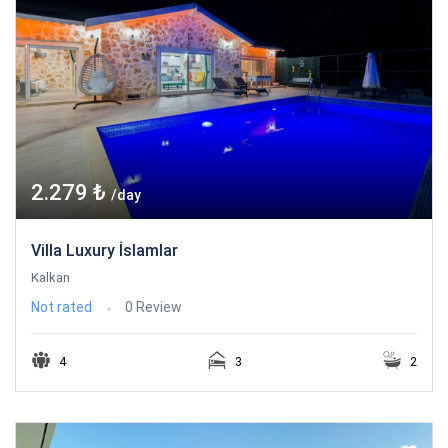
2.279 ₺
/day
Villa Luxury İslamlar
Kalkan
Not rated
0 Review
4
3
2