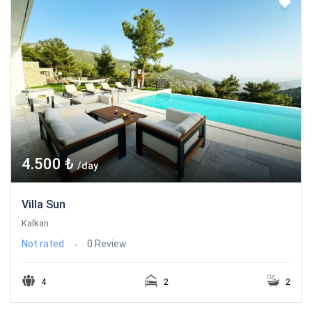
4.500 ₺
/day
Villa Sun
Kalkan
Not rated
0 Review
4
2
2