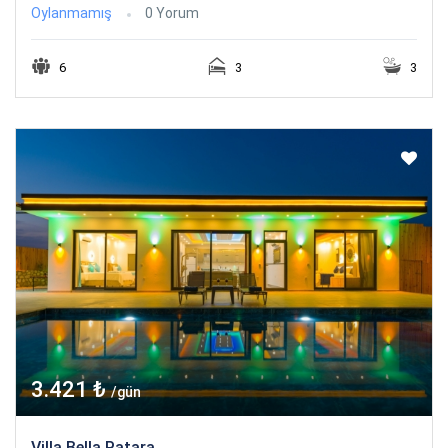
Oylanmamış
0 Yorum
6
3
3
3.421 ₺
/gün
Villa Bella Patara