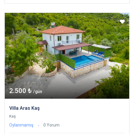
2.500 ₺
/gün
Villa Aras Kaş
Kaş
Oylanmamış
0 Yorum