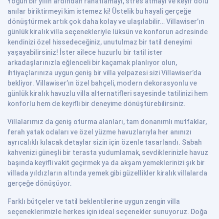
Yoğun bir yılın ardından rahatlamayı, stres atmayı ve keyif dolu
anılar biriktirmeyi kim istemez ki! Üstelik bu hayali gerçeğe
dönüştürmek artık çok daha kolay ve ulaşılabilir… Villawiser’ın
günlük kiralık villa seçenekleriyle lüksün ve konforun adresinde
kendinizi özel hissedeceğiniz, unutulmaz bir tatil deneyimi
yaşayabilirsiniz! İster ailece huzurlu bir tatil ister
arkadaşlarınızla eğlenceli bir kaçamak planlıyor olun,
ihtiyaçlarınıza uygun geniş bir villa yelpazesi sizi Villawiser’da
bekliyor. Villawiser’ın özel bahçeli, modern dekorasyonlu ve
günlük kiralık havuzlu villa alternatifleri sayesinde tatilinizi hem
konforlu hem de keyifli bir deneyime dönüştürebilirsiniz.
Villalarımız da geniş oturma alanları, tam donanımlı mutfaklar,
ferah yatak odaları ve özel yüzme havuzlarıyla her anınızı
ayrıcalıklı kılacak detaylar sizin için özenle tasarlandı. Sabah
kahvenizi güneşli bir terasta yudumlamak, sevdiklerinizle havuz
başında keyifli vakit geçirmek ya da akşam yemeklerinizi şık bir
villada yıldızların altında yemek gibi güzellikler kiralık villalarda
gerçeğe dönüşüyor.
Farklı bütçeler ve tatil beklentilerine uygun zengin villa
seçeneklerimizle herkes için ideal seçenekler sunuyoruz. Doğa