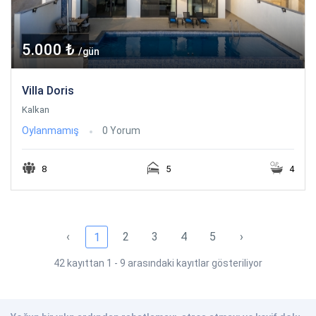
5.000 ₺
/gün
Villa Doris
Kalkan
Oylanmamış
0 Yorum
8
5
4
‹
2
3
4
5
›
1
42 kayıttan 1 - 9 arasındaki kayıtlar gösteriliyor