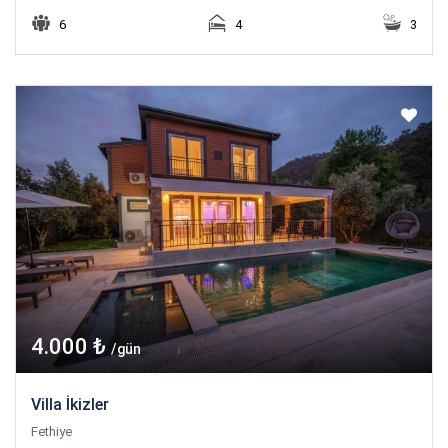
6
4
3
4.000 ₺
/gün
Villa İkizler
Fethiye