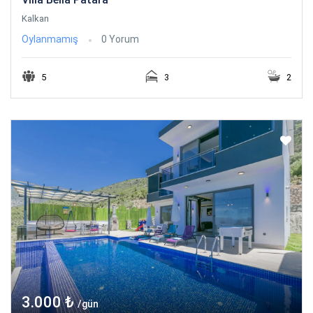
Kalkan
Oylanmamış
0 Yorum
5
3
2
3.000 ₺
/gün