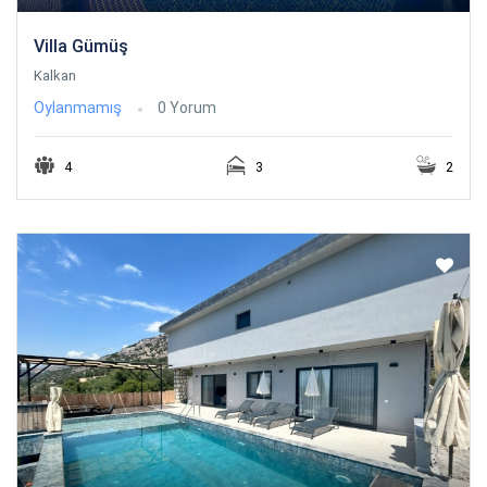
Villa Gümüş
Kalkan
Oylanmamış
0 Yorum
4
3
2