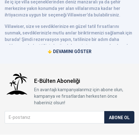
ile iç içe villa seçeneklerinden deniz manzaralı ya da şehir
merkezine yakın konumda yer alan villalarımıza kadar her
ihtiyacınıza uygun bir seçeneği Villawiser’da bulabilirsiniz.
Villawiser, size ve sevdiklerinize en güzel tatil fırsatlarını
sunmak, sevdiklerinizle mutlu anılar biriktirmenizi sağlamak için
burada! Şimdi rezervasyon yapın, tatilinize bir adım daha
yaklaşın ve hak ettiğiniz bu özel deneyimi yaşamaya başlayın!
DEVAMINI GÖSTER
Villawiser ile Evinizin
Konforunda, Özel Havuzlu
E-Bülten Aboneliği
En avantajlı kampanyalarımız için abone olun,
Villalarda Tatil Yapın!
kampanya ve fırsatlardan herkesten önce
haberiniz olsun!
ABONE OL
Villawiser, misafirlerine eşsiz bir konaklama deneyimi vadediyor.
Günlük villa kiralama hizmetimiz, size sadece bir konaklama
değil aynı zamanda özgürlük, rahatlık ve unutulmaz anılarla
dolu bir tatil sunuyor. Güne istediğiniz saatte başlama lüksü,