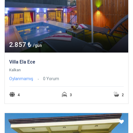
2.857 ₺
/gün
Villa Ela Ece
Kalkan
Oylanmamış
0 Yorum
4
3
2