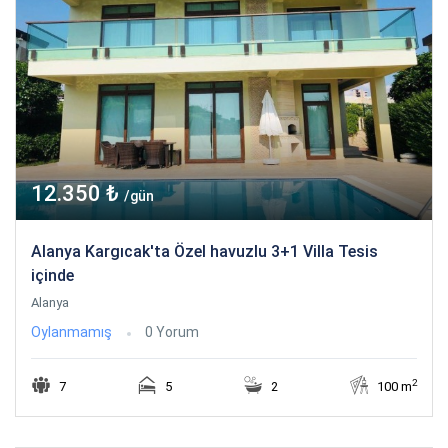
12.350 ₺
/gün
Alanya Kargıcak'ta Özel havuzlu 3+1 Villa Tesis
içinde
Alanya
Oylanmamış
0 Yorum
2
7
5
2
100 m